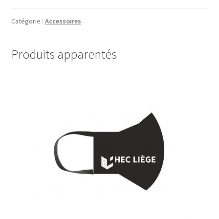
en
verre
Catégorie :
Accessoires
gravé
Produits apparentés