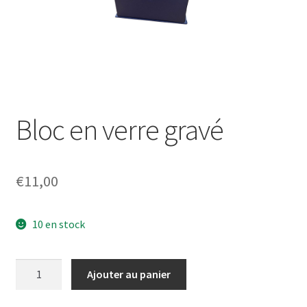
Bloc en verre gravé
€
11,00
10 en stock
quantité
Ajouter au panier
de
Bloc